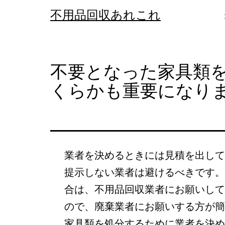
コ
不用品回収あれこれ
ン
テ
ン
不要となった家具類
ツ
くらかも重要になり
へ
ス
キ
ッ
業者を決めるときには見積を出して
プ
提示しない業者は避けるべきです。
合は、不用品回収業者にお願いして
ので、廃棄業者にお願いする方が簡
家具類を処分するために業者を決め