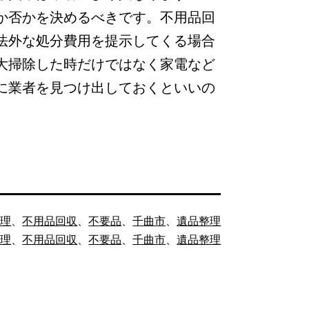
か否かを決めるべきです。不用品回
法外な処分費用を提示してくる場合
大掃除した時だけではなく家電など
に業者を見つけ出しておくといいの
処理
、
不用品回収
、
不要品
、
千曲市
、
遺品整理
処理
、
不用品回収
、
不要品
、
千曲市
、
遺品整理