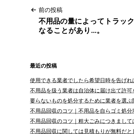
投
前の投稿
不用品の量によってトラッ
稿
なることがあり…。
ナ
ビ
最近の投稿
ゲ
使用できる業者でしたら希望日時を告げれ
ー
不用品を扱う業者は自治体に届け出て許可
要らないものを処分するために業者を選ぶ
シ
不用品回収のコツ｜不用品を自らゴミ処分
ョ
不用品回収のコツ｜粗大ごみにつきまして
不用品回収に関しては見積もりが無料だと