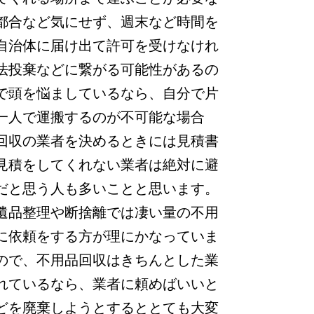
都合など気にせず、週末など時間を
自治体に届け出て許可を受けなけれ
法投棄などに繋がる可能性があるの
で頭を悩ましているなら、自分で片
一人で運搬するのが不可能な場合
回収の業者を決めるときには見積書
見積をしてくれない業者は絶対に避
だと思う人も多いことと思います。
遺品整理や断捨離では凄い量の不用
に依頼をする方が理にかなっていま
ので、不用品回収はきちんとした業
れているなら、業者に頼めばいいと
どを廃棄しようとするととても大変