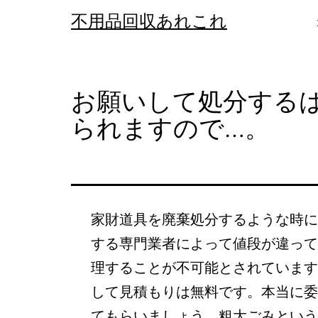
コ
不用品回収あれこれ
ン
テ
ン
お願いして処分する
ツ
られますので…。
へ
ス
キ
ッ
家財道具を廃棄処分するような時に
プ
する専門業者によって値段が違って
理することが不可能とされています
して見積もりは無料です。本当に委
てもらいましょう。粗大ごみという