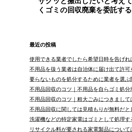
サクッと搬出したいと考え
稿
くゴミの回収廃棄を委託する
ナ
ビ
最近の投稿
ゲ
使用できる業者でしたら希望日時を告げれ
ー
不用品を扱う業者は自治体に届け出て許可
要らないものを処分するために業者を選ぶ
シ
不用品回収のコツ｜不用品を自らゴミ処分
ョ
不用品回収のコツ｜粗大ごみにつきまして
不用品回収に関しては見積もりが無料だと
ン
洗濯機などの特定家電はゴミとして処理す
リサイクル料が要される家電製品について