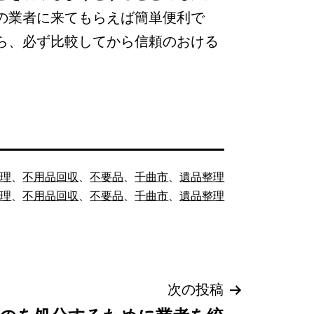
の業者に来てもらえば簡単便利で
ら、必ず比較してから信頼のおける
処理
、
不用品回収
、
不要品
、
千曲市
、
遺品整理
処理
、
不用品回収
、
不要品
、
千曲市
、
遺品整理
次の投稿