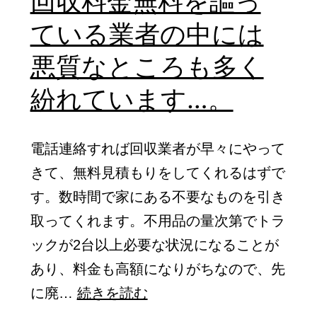
回収料金無料を謳っ
に
が
ている業者の中には
な
あ
い
悪質なところも多く
り
と
ま
紛れています…。
あ
す…。
れ
電話連絡すれば回収業者が早々にやって
こ
きて、無料見積もりをしてくれるはずで
れ
す。数時間で家にある不要なものを引き
面
取ってくれます。不用品の量次第でトラ
倒
ックが2台以上必要な状況になることが
に
あり、料金も高額になりがちなので、先
な
回
に廃…
続きを読む
る
収