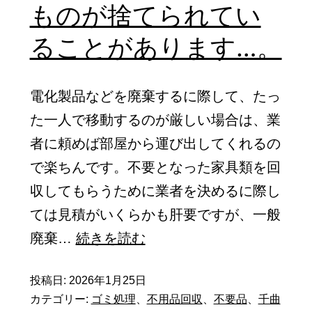
見
ものが捨てられてい
ク
積
ることがあります…。
の
も
台
り
数
電化製品などを廃棄するに際して、たっ
を
が
た一人で移動するのが厳しい場合は、業
し
決
者に頼めば部屋から運び出してくれるの
な
ま
で楽ちんです。不要となった家具類を回
い
り
収してもらうために業者を決めるに際し
で
ま
ては見積がいくらかも肝要ですが、一般
業
す
ゴ
廃棄…
続きを読む
者
の
ミ
を
で…。
投稿日:
2026年1月25日
捨
決
カテゴリー:
ゴミ処理
、
不用品回収
、
不要品
、
千曲
て