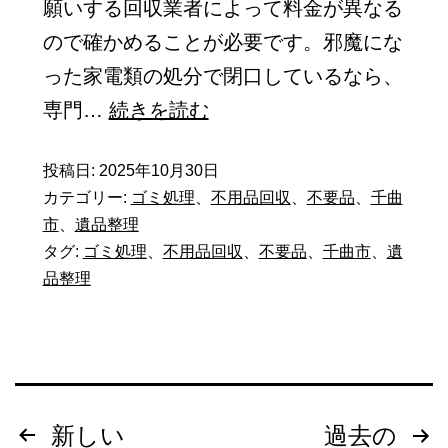
願いする回収業者によって料金が異なる
物
ので確かめることが必要です。邪魔にな
の
った家電類の処分で閉口しているなら、
種
不
専門…
続きを読む
類
用
や
投稿日:
2025年10月30日
品
量
カテゴリー:
ゴミ処理
、
不用品回収
、
不要品
、
千曲
回
市
、
遺品整理
に
収
タグ:
ゴミ処理
、
不用品回収
、
不要品
、
千曲市
、
遺
よ
の
品整理
っ
コ
て
ツ
違
｜
い
不
投
ま
新しい
過去の