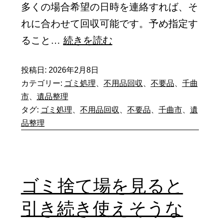
多くの場合希望の日時を連絡すれば、そ
な
必
れに合わせて回収可能です。予め指定す
る
要
不
ること…
続きを読む
ケ
な
用
ー
ス
投稿日:
2026年2月8日
品
ス
タ
カテゴリー:
ゴミ処理
、
不用品回収
、
不要品
、
千曲
回
が
市
、
遺品整理
ッ
収
タグ:
ゴミ処理
、
不用品回収
、
不要品
、
千曲市
、
遺
あ
フ
の
品整理
り
の
コ
ま
数
ツ
す
や
｜
の
ゴミ捨て場を見ると
ト
無
で…。
ラ
引き続き使えそうな
料
ッ