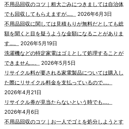
不用品回収のコツ｜粗大ごみにつきましては自治体
早
でも回収してもらえますが…。
2026年6月3日
く
不用品回収に関しては見積もりが無料だとしても総
回
額を聞くと目を疑うような金額になることがありま
収
す…。
2026年5月19日
業
洗濯機などの特定家電はゴミとして処理することが
者
できません…。
2026年5月5日
に
リサイクル料が要される家電製品については購入し
回
た際にリサイクル料金を支払っているので…。
収
2026年4月21日
を
リサイクル券が見当たらないという時でも…。
お
2026年4月6日
願
不用品回収のコツ｜お一人でゴミを処分しようとす
い