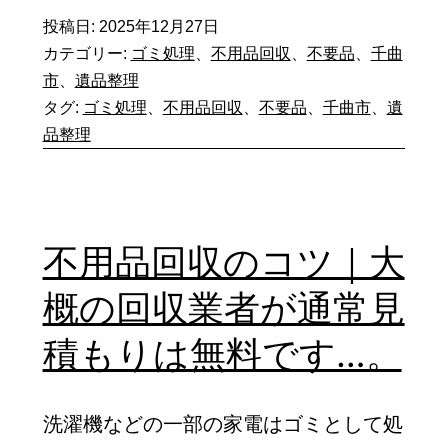
ケ
投稿日:
2025年12月27日
料
ー
カテゴリー:
ゴミ処理
、
不用品回収
、
不要品
、
千曲
金
ス
市
、
遺品整理
無
も
タグ:
ゴミ処理
、
不用品回収
、
不要品
、
千曲市
、
遺
料
品整理
見
を
ら
謳
れ
っ
ま
不用品回収のコツ｜大
て
す…。
概の回収業者が通常見
い
る
積もりは無料です…。
業
者
洗濯機などの一部の家電はゴミとして処
の