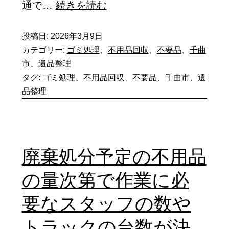
遺
通で…
続きを読む
品
投稿日:
2026年3月9日
整
カテゴリー:
ゴミ処理
、
不用品回収
、
不要品
、
千曲
理
市
、
遺品整理
を
タグ:
ゴミ処理
、
不用品回収
、
不要品
、
千曲市
、
遺
す
品整理
る
た
め
廃棄処分予定の不用品
に
の量次第で作業に必
家
の
要なスタッフの数や
中
トラックの台数が決