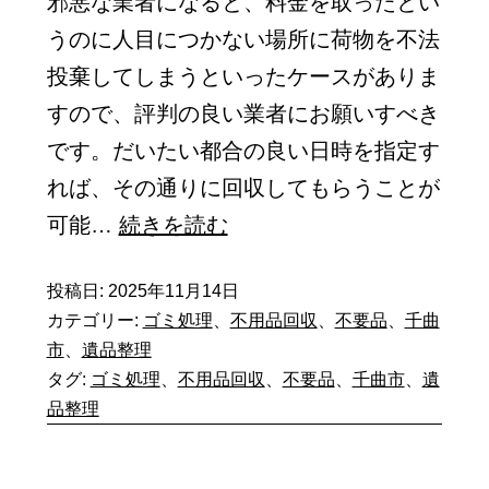
邪悪な業者になると、料金を取ったとい
を
うのに人目につかない場所に荷物を不法
失
投棄してしまうといったケースがありま
念
すので、評判の良い業者にお願いすべき
し
です。だいたい都合の良い日時を指定す
た
れば、その通りに回収してもらうことが
場
不
可能…
続きを読む
合
用
で
投稿日:
2025年11月14日
品
も…。
カテゴリー:
ゴミ処理
、
不用品回収
、
不要品
、
千曲
回
市
、
遺品整理
収
タグ:
ゴミ処理
、
不用品回収
、
不要品
、
千曲市
、
遺
の
品整理
コ
ツ