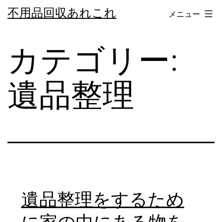
コ
不用品回収あれこれ
メニュー
ン
テ
カテゴリー:
ン
ツ
遺品整理
へ
ス
キ
ッ
プ
遺品整理をするため