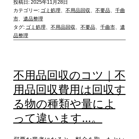
投稿日:
2025年11月28日
品
り
カテゴリー:
ゴミ処理
、
不用品回収
、
不要品
、
千曲
回
市
、
遺品整理
は
収
タグ:
ゴミ処理
、
不用品回収
、
不要品
、
千曲市
、
遺
無
の
品整理
料
コ
で
ツ
す…。
｜
不用品回収のコツ｜不
リ
用品回収費用は回収す
サ
イ
る物の種類や量によ
ク
って違います…。
ル
券