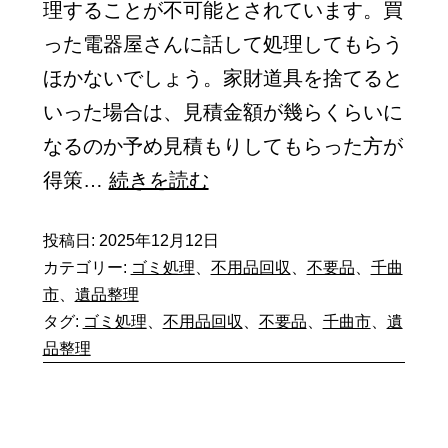
理することが不可能とされています。買
中
った電器屋さんに話して処理してもらう
に
ほかないでしょう。家財道具を捨てると
は
いった場合は、見積金額が幾らくらいに
悪
なるのか予め見積もりしてもらった方が
質
不
得策…
続きを読む
な
用
と
投稿日:
2025年12月12日
品
こ
カテゴリー:
ゴミ処理
、
不用品回収
、
不要品
、
千曲
回
市
、
遺品整理
ろ
収
タグ:
ゴミ処理
、
不用品回収
、
不要品
、
千曲市
、
遺
も
の
品整理
多
コ
く
ツ
紛