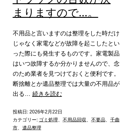
に
まりますので…。
あ
る
物
不用品と言いますのは整理をした時だけ
を
じゃなく家電などが故障を起こしたとい
残
った際にも発生するものです。家電製品
ら
はいつ故障するか分かりませんので、念
ず
のため業者を見つけておくと便利です。
搬
断捨離とか遺品整理では大量の不用品が
出
廃
出る…
続きを読む
す
棄
る
投稿日:
2026年2月22日
処
カテゴリー:
ゴミ処理
、
不用品回収
、
不要品
、
千曲
と
分
市
、
遺品整理
な