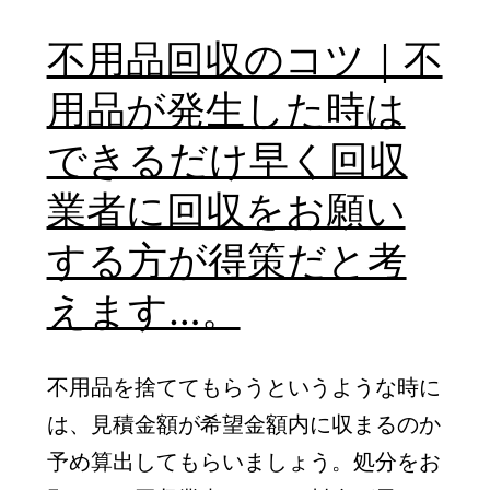
｜
不用品回収のコツ｜不
不
用品が発生した時は
用
品
できるだけ早く回収
回
業者に回収をお願い
収
する方が得策だと考
費
用
えます…。
は
回
不用品を捨ててもらうというような時に
収
は、見積金額が希望金額内に収まるのか
す
予め算出してもらいましょう。処分をお
る