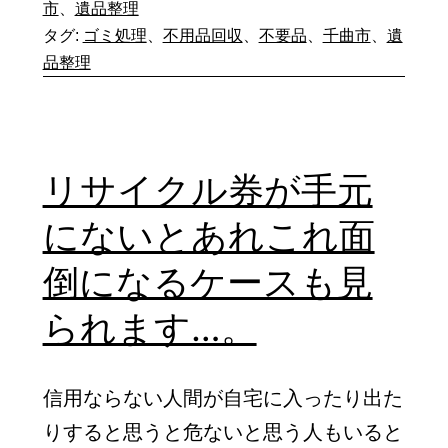
め
市
、
遺品整理
場
る
タグ:
ゴミ処理
、
不用品回収
、
不要品
、
千曲市
、
遺
を
品整理
と…。
見
る
と
リサイクル券が手元
引
にないとあれこれ面
き
続
倒になるケースも見
き
られます…。
使
え
信用ならない人間が自宅に入ったり出た
そ
りすると思うと危ないと思う人もいると
う