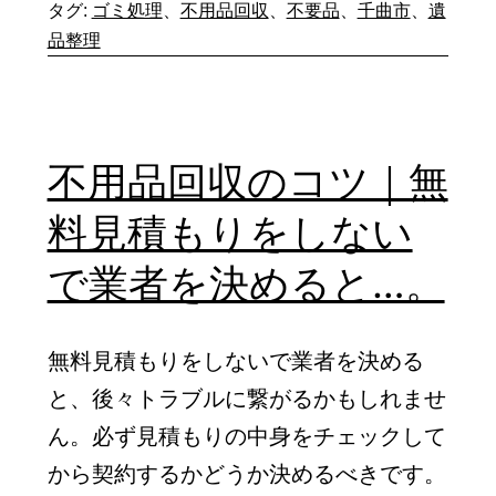
予
タグ:
ゴミ処理
、
不用品回収
、
不要品
、
千曲市
、
遺
る
定
品整理
と
の
ト
不
ラ
用
不用品回収のコツ｜無
ッ
品
料見積もりをしない
ク
の
が
量
で業者を決めると…。
何
次
台
第
無料見積もりをしないで業者を決める
か
で
と、後々トラブルに繋がるかもしれませ
必
作
ん。必ず見積もりの中身をチェックして
要
業
から契約するかどうか決めるべきです。
に
に