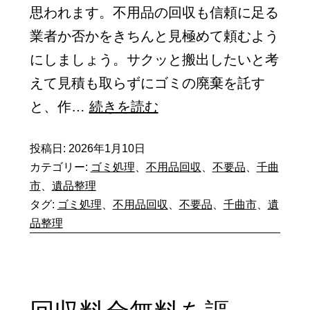
思われます。不用品の回収も信頼に足る
な
業者か否かをきちんと見極めて頼むよう
も
にしましょう。サクッと搬出したいと考
の
えて見積も取らずにゴミの廃棄を託す
が
リ
と、作…
続きを読む
捨
サ
て
投稿日:
2026年1月10日
イ
ら
カテゴリー:
ゴミ処理
、
不用品回収
、
不要品
、
千曲
ク
れ
市
、
遺品整理
ル
て
タグ:
ゴミ処理
、
不用品回収
、
不要品
、
千曲市
、
遺
券
品整理
い
が
る
手
こ
元
と