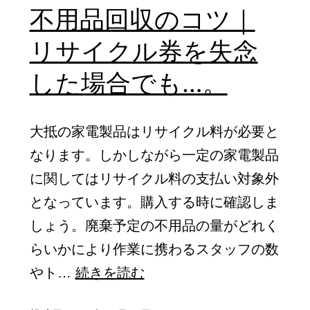
｜
不用品回収のコツ｜
れ
大
て
リサイクル券を失念
概
い
の
した場合でも…。
ま
回
す…。
収
大抵の家電製品はリサイクル料が必要と
業
なります。しかしながら一定の家電製品
者
に関してはリサイクル料の支払い対象外
が
となっています。購入する時に確認しま
通
しょう。廃棄予定の不用品の量がどれく
常
らいかにより作業に携わるスタッフの数
見
不
やト…
続きを読む
積
用
も