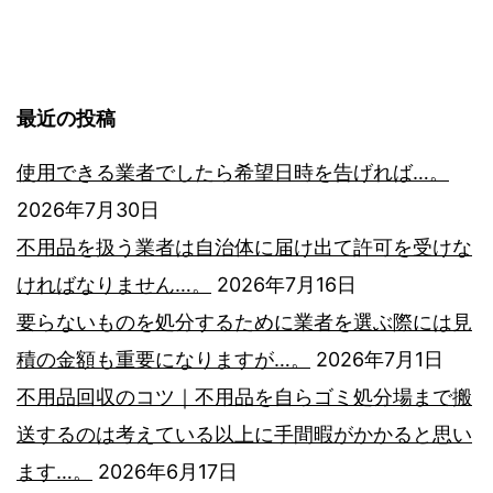
用
す…。
稿
品
が
の
発
最近の投稿
ペ
生
使用できる業者でしたら希望日時を告げれば…。
し
ー
2026年7月30日
た
不用品を扱う業者は自治体に届け出て許可を受けな
ジ
時
ければなりません…。
2026年7月16日
は
送
要らないものを処分するために業者を選ぶ際には見
で
積の金額も重要になりますが…。
2026年7月1日
き
り
不用品回収のコツ｜不用品を自らゴミ処分場まで搬
る
送するのは考えている以上に手間暇がかかると思い
だ
ます…。
2026年6月17日
け