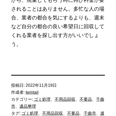
から、廃棄してもらう時に再び料金が要
されることはありません。多忙な人の場
合、業者の都合を気にするよりも、週末
など自分の都合の良い希望日に回収して
くれる業者を探し出す方がいいでしょ
う。
投稿日:
2022年11月19日
作成者:
twintail
カテゴリー:
ゴミ処理
、
不用品回収
、
不要品
、
千曲
市
、
遺品整理
タグ:
ゴミ処理
、
不用品回収
、
不要品
、
千曲市
、
遺