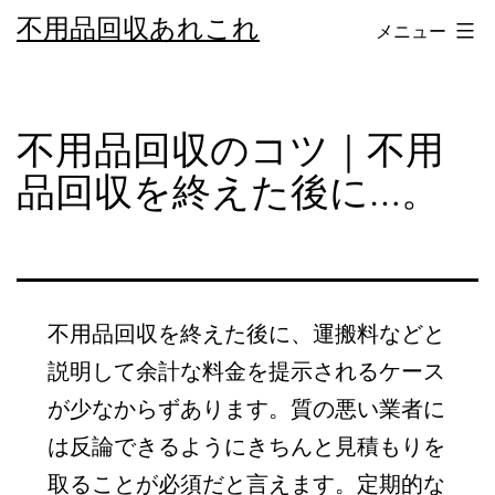
コ
不用品回収あれこれ
メニュー
ン
テ
ン
不用品回収のコツ｜不用
ツ
品回収を終えた後に…。
へ
ス
キ
ッ
不用品回収を終えた後に、運搬料などと
プ
説明して余計な料金を提示されるケース
が少なからずあります。質の悪い業者に
は反論できるようにきちんと見積もりを
取ることが必須だと言えます。定期的な